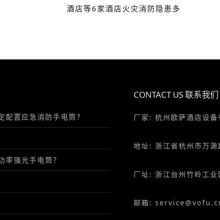
酒店等6家酒店火灾消防隐患多
CONTACT US 联系我们
定配置应急消防手电筒？
厂家: 杭州欧萨酒店设
地址: 浙江省杭州市万源
功率强光手电筒？
厂址: 浙江台州竹岭工业
邮箱: service@vofu.c