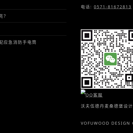
电话:
0571-81672813
亮？
配应急消防手电筒
沃夫伍德丹麦桑德堡设计
VOFUWOOD DESIGN 