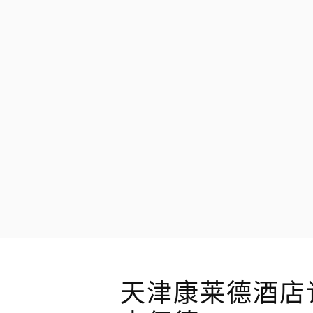
Skip
to
content
天津康莱德酒店订