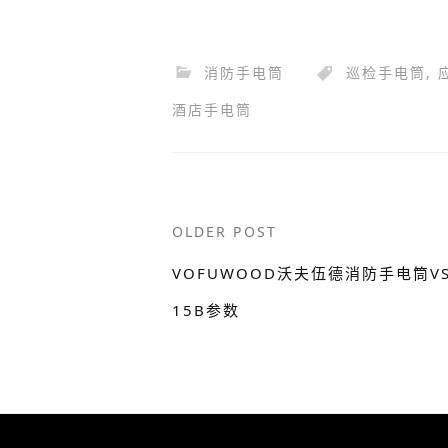
消防手电筒
巡检手电筒
,
酒店手电筒
Post
OLDER POST
navigation
VOFUWOOD沃夫伍德消防手电筒VS
15B参数