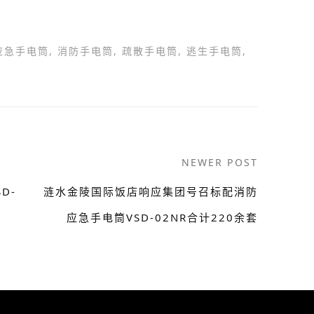
应急手电筒
,
消防手电筒
,
疏散手电筒
,
逃生手电筒
,
NEWER POST
D-
涟水金陵国际饭店响应集团号召标配消防
应急手电筒VSD-02NR合计220余套