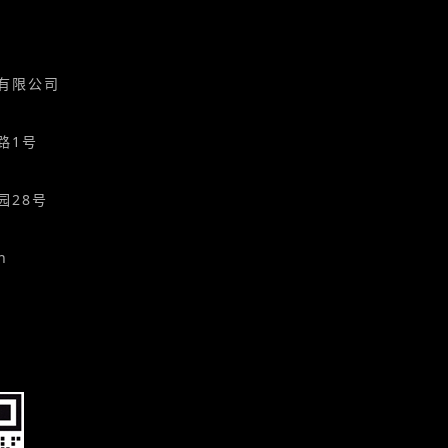
备有限公司
路1号
园28号
n