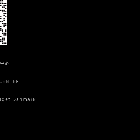
中心
CENTER
iget Danmark