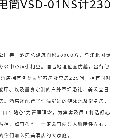
VSD-01NS计230
园旁，酒店总建筑面积30000方，与江北国际
办公中心隔街相望。酒店地理位置优越，出行便
 酒店拥有各类豪华客房及套房229间，拥有同时
功能厅、以及量身定制的户外草坪婚礼、美禾全日
房。酒店还配置了恒温舒适的游泳池及健身房，
“自在随心”为管理理念，为宾客及员工打造舒心
精神，如有孤雁，一定会有两只大雁陪伴左右，
的你们加入熙美酒店的大家庭。