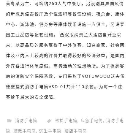
营粤菜为主、可容纳260人的中餐厅，另设别具异国风情
的新概念傣泰餐厅及个性酒吧等餐饮设施；夜总会、康体
中心、游泳池、健身房等康体娱乐设施一应俱全，另设泰
国工业品店等配套设施。 西双版纳景兰大酒店自开业以
来，以高品质的服务赢得了中外旅客、知名商家、社会团
体及业内人士较高的评价并取得较好的经济效益，是国内
外宾客进行休闲度假、商务活动的理想场所。为了提高客
房的消防安全保障系数，专门采购了VOFUWOOD沃夫伍
德壁挂式消防手电筒VSD-01共计110余套。为每一个住
客给予最大的安全保障。
消防手电筒
巡检手电筒
,
应急手电筒
,
消防手电
筒
,
疏散手电筒
,
逃生手电筒
,
酒店手电筒