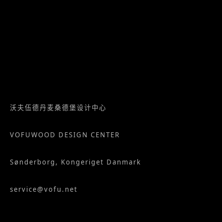
沃夫伍德丹麦桑德堡设计中心
VOFUWOOD DESIGN CENTER
Sønderborg, Kongeriget Danmark
service@vofu.net