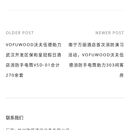
Post
OLDER POST
NEWER POST
navigation
VOFUWOOD沃夫伍德助力
南宁万丽酒店首次消防演习
武汉开发区保和皇冠假日酒
活动，VOFUWOOD沃夫伍
店消防手电筒VSD-01合计
德消防手电筒助力303间客
270余套
房
联系我们