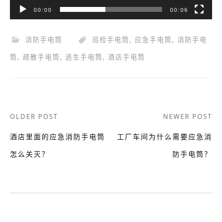
00:00
00:06
消防手电筒
巡检手电筒
,
应急手电筒
,
消防手电
筒
,
疏散手电筒
,
逃生手电筒
,
酒店手电筒
Post
OLDER POST
NEWER POST
navigation
酒店里面的应急消防手电筒
工厂车间为什么需要应急消
怎么关灭？
防手电筒？