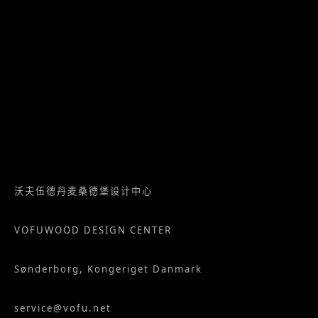
沃夫伍德丹麦桑德堡设计中心
VOFUWOOD DESIGN CENTER
Sønderborg, Kongeriget Danmark
service@vofu.net