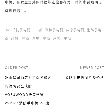
电筒，在发生意外的时候能让旅客在第一时间拿到照明设
备进行逃生。
消防手电筒
巡检手电筒
,
应急手电筒
,
消防手电
筒
,
疏散手电筒
,
逃生手电筒
,
酒店手电筒
Post
OLDER POST
NEWER POST
navigation
韶山建国酒店为了保障旅客
消防手电筒图片及价格
的消防安全认购
VOFUWOOD沃夫伍德
VSD-01消防手电筒550套