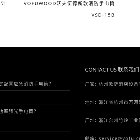
共计
VOFUWOOD沃夫伍德新款消防手电筒
VSD-15B
CONTACT US 联系我们
定配置应急消防手电筒？
厂家: 杭州欧萨酒店设
地址: 浙江省杭州市万源
功率强光手电筒？
厂址: 浙江台州竹岭工业
邮箱: service@vofu.c