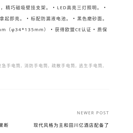
精巧磁吸壁挂支架。 • LED高亮三灯照明。 •
拿起即亮。 • 标配防漏液电池。 • 黑色磨砂面。
mm（φ34*135mm） • 获得欧盟CE认证 • 质保
应急手电筒
,
消防手电筒
,
疏散手电筒
,
逃生手电筒
,
NEWER POST
果断
现代风格为主和田川亿酒店配备了