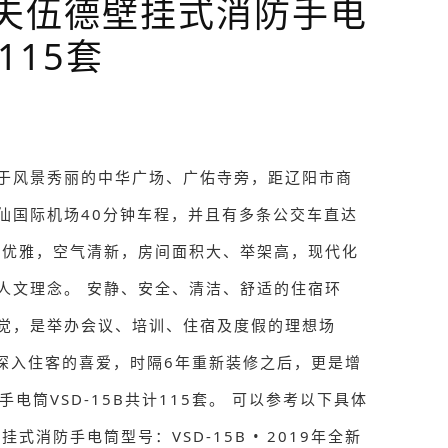
沃夫伍德壁挂式消防手电
115套
于风景秀丽的中华广场、广佑寺旁，距辽阳市商
桃仙国际机场40分钟车程，并且有多条公交车直达
洁优雅，空气清新，房间面积大、举架高，现代化
人文理念。 安静、安全、清洁、舒适的住宿环
觉，是举办会议、培训、住宿及度假的理想场
以来深入住客的喜爱，时隔6年重新装修之后，更是增
手电筒VSD-15B共计115套。 可以参考以下具体
挂式消防手电筒型号：VSD-15B • 2019年全新