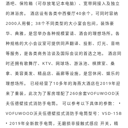
酒吧、保险箱（可存放笔记本电脑）、宽带网接入及独立
的淋浴房。 酒店设有各类中西餐厅40余个，可同时容纳
2000人用餐；38个不同类型的大小宴会包间，装饰豪
华、典雅，是您举办各种规模宴请、酒会的理想场所。各
种规格的大小会议室可提供同声翻译、投影、灯光、音响
等服务，是各类商务洽谈及国际会议的首选之地。 酒店同
时还拥有歌舞厅、KTV、网球场、游泳池、棋牌室、桑
拿、美容美发、精品店、画廊等设施，是您休闲、娱乐的
理想场所。 已经经营了10多年的海燕大酒店在2019年迎
来了重装，此次为了客房增配了260余套VOFUWOOD沃
夫伍德壁挂式消防手电筒。 可以参考以下具体的参数： •
VOFUWOOD沃夫伍德壁挂式消防手电筒型号：VSD-15B
• 2019年全新款手电筒，无磨损非接触式感应 开关，精