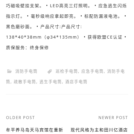
巧磁吸壁挂支架。 • LED高亮三灯照明。 • 应急逃生闪烁
指示灯。 • 毫秒级响应拿起即亮。 • 标配防漏液电池。 •
黑色磨砂面。 • 产品尺寸:产品尺寸:
138*40*38mm（φ34*135mm） • 获得欧盟CE认证 •
质保服务：终身保修
消防手电筒
巡检手电筒
,
应急手电筒
,
消防手电
筒
,
疏散手电筒
,
逃生手电筒
,
酒店手电筒
Post
OLDER POST
NEWER POST
navigation
牟平养马岛天马宾馆在重新
现代风格为主和田川亿酒店