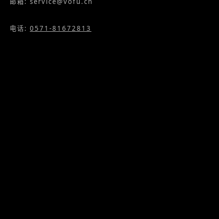
沃夫伍德丹麦桑德堡设计中心
VOFUWOOD DESIGN CENTER
Sønderborg, Kongeriget Danmark
service@vofu.net