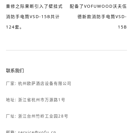
重修之际果断引入了壁挂式
配备了VOFUWOOD沃夫伍
消防手电筒VSD-15B共计
德新款消防手电筒VSD-
124套。
15B
联系我们
厂家: 杭州欧萨酒店设备有限公司
地址: 浙江省杭州市万源路1号
厂址: 浙江台州竹岭工业园28号
邮箱: service@vofu.cn