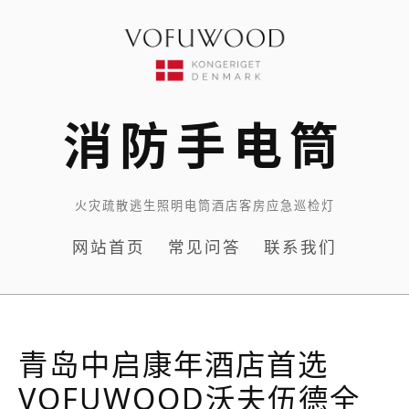
Skip
to
content
消防手电筒
火灾疏散逃生照明电筒酒店客房应急巡检灯
网站首页
常见问答
联系我们
青岛中启康年酒店首选
VOFUWOOD沃夫伍德全