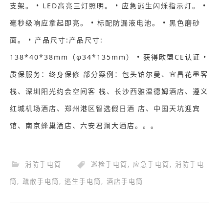
支架。 • LED高亮三灯照明。 • 应急逃生闪烁指示灯。 •
毫秒级响应拿起即亮。 • 标配防漏液电池。 • 黑色磨砂
面。 • 产品尺寸:产品尺寸:
138*40*38mm（φ34*135mm） • 获得欧盟CE认证 •
质保服务：终身保修 部分案例：包头铂尔曼、宜昌花墨客
栈、深圳阳光约会空间客 栈、长沙西雅温德姆酒店、遵义
红城机场酒店、郑州港区智选假日酒 店、中国天坑迎宾
馆、南京蜂巢酒店、六安君澜大酒店。。。
消防手电筒
巡检手电筒
,
应急手电筒
,
消防手电
筒
,
疏散手电筒
,
逃生手电筒
,
酒店手电筒