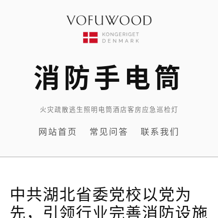
Skip
to
content
消防手电筒
火灾疏散逃生照明电筒酒店客房应急巡检灯
网站首页
常见问答
联系我们
中共湖北省委党校以党为
先，引领行业完善消防设施