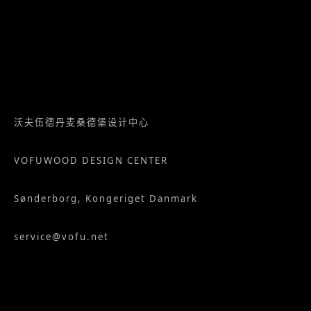
沃夫伍德丹麦桑德堡设计中心
VOFUWOOD DESIGN CENTER
Sønderborg, Kongeriget Danmark
service@vofu.net