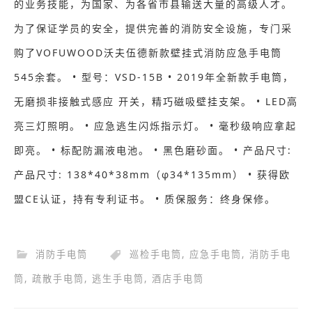
的业务技能，为国家、为各省市县输送大量的高级人才。
为了保证学员的安全，提供完善的消防安全设施，专门采
购了VOFUWOOD沃夫伍德新款壁挂式消防应急手电筒
545余套。 • 型号：VSD-15B • 2019年全新款手电筒，
无磨损非接触式感应 开关，精巧磁吸壁挂支架。 • LED高
亮三灯照明。 • 应急逃生闪烁指示灯。 • 毫秒级响应拿起
即亮。 • 标配防漏液电池。 • 黑色磨砂面。 • 产品尺寸:
产品尺寸: 138*40*38mm（φ34*135mm） • 获得欧
盟CE认证，持有专利证书。 • 质保服务：终身保修。
消防手电筒
巡检手电筒
,
应急手电筒
,
消防手电
筒
,
疏散手电筒
,
逃生手电筒
,
酒店手电筒