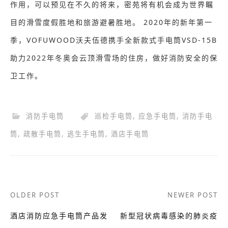
作用，可以预见在不久的将来，密苑将有机会成为世界瞩
目的滑雪度假胜地和旅游避暑胜地。 2020年的新年第一
季，VOFUWOOD沃夫伍德携手全新款式手电筒VSD-15B
助力2022年冬奥会云顶滑雪场的住房，做好消防安全的保
卫工作。
消防手电筒
巡检手电筒
,
应急手电筒
,
消防手电
筒
,
疏散手电筒
,
逃生手电筒
,
酒店手电筒
Post
OLDER POST
NEWER POST
navigation
酒店消防应急手电筒产品发
新型冠状病毒感染的肺炎疫