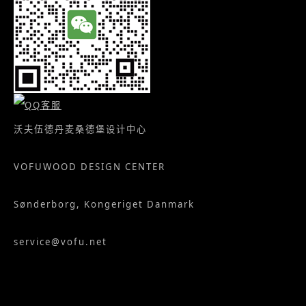
沃夫伍德丹麦桑德堡设计中心
VOFUWOOD DESIGN CENTER
Sønderborg, Kongeriget Danmark
service@vofu.net