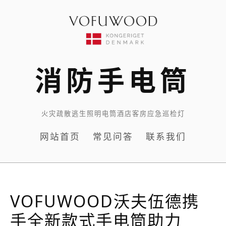
Skip
to
content
消防手电筒
火灾疏散逃生照明电筒酒店客房应急巡检灯
网站首页
常见问答
联系我们
VOFUWOOD沃夫伍德携
手全新款式手电筒助力