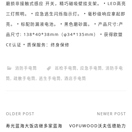
磨损非接触式感应 开关，精巧磁吸壁挂支架。 • LED高亮
三灯照明。 • 应急逃生闪烁指示灯。 • 毫秒级响应拿起即
亮。 • 标配防漏液电池。 • 黑色磨砂面。 • 产品尺寸:产
品尺寸: 138*40*38mm（φ34*135mm） • 获得欧盟
CE认证 • 质保服务：终身保修
消防手电筒
巡检手电筒
,
应急手电筒
,
消防手电
筒
,
疏散手电筒
,
逃生手电筒
,
酒店手电筒
Post
OLDER POST
NEWER POST
navigation
寿光蓝海大饭店继多家蓝海
VOFUWOOD沃夫伍德助力