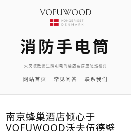
Skip
to
content
消防手电筒
火灾疏散逃生照明电筒酒店客房应急巡检灯
网站首页
常见问答
联系我们
南京蜂巢酒店倾心于
VOFUWOOD沃夫伍德壁