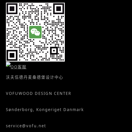
沃夫伍德丹麦桑德堡设计中心
VOFUWOOD DESIGN CENTER
Sønderborg, Kongeriget Danmark
service@vofu.net