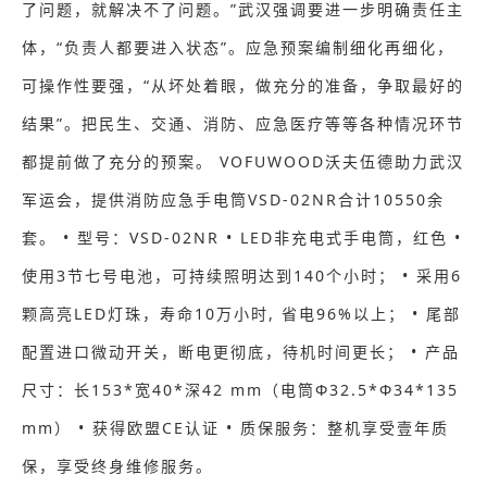
了问题，就解决不了问题。”武汉强调要进一步明确责任主
体，“负责人都要进入状态”。应急预案编制细化再细化，
可操作性要强，“从坏处着眼，做充分的准备，争取最好的
结果”。把民生、交通、消防、应急医疗等等各种情况环节
都提前做了充分的预案。 VOFUWOOD沃夫伍德助力武汉
军运会，提供消防应急手电筒VSD-02NR合计10550余
套。 • 型号：VSD-02NR • LED非充电式手电筒，红色 •
使用3节七号电池，可持续照明达到140个小时； • 采用6
颗高亮LED灯珠，寿命10万小时, 省电96%以上； • 尾部
配置进口微动开关，断电更彻底，待机时间更长； • 产品
尺寸：长153*宽40*深42 mm（电筒Φ32.5*Φ34*135
mm） • 获得欧盟CE认证 • 质保服务：整机享受壹年质
保，享受终身维修服务。