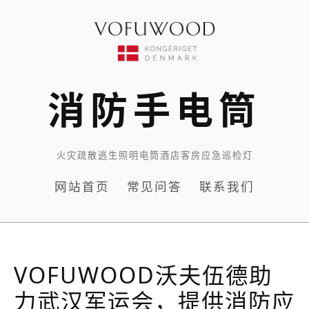
Skip
to
content
消防手电筒
火灾疏散逃生照明电筒酒店客房应急巡检灯
网站首页
常见问答
联系我们
VOFUWOOD沃夫伍德助
力武汉军运会，提供消防应