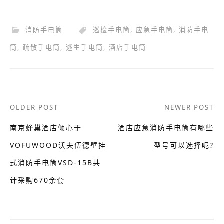
消防手电筒
巡检手电筒
,
应急手电筒
,
消防手电
筒
,
疏散手电筒
,
逃生手电筒
,
酒店手电筒
Post
OLDER POST
NEWER POST
navigation
南京蜂巢酒店倾心于
酒店应急消防手电筒有哪些
VOFUWOOD沃夫伍德壁挂
型号可以选择呢?
式消防手电筒VSD-15B共
计采购670余套