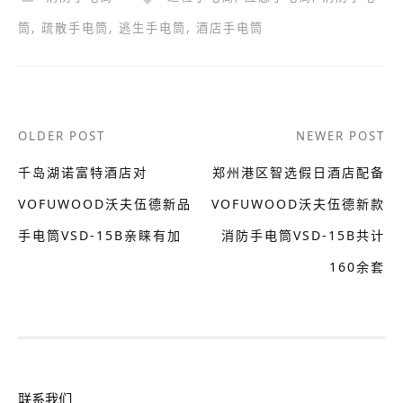
筒
,
疏散手电筒
,
逃生手电筒
,
酒店手电筒
Post
OLDER POST
NEWER POST
navigation
千岛湖诺富特酒店对
郑州港区智选假日酒店配备
VOFUWOOD沃夫伍德新品
VOFUWOOD沃夫伍德新款
手电筒VSD-15B亲睐有加
消防手电筒VSD-15B共计
160余套
联系我们