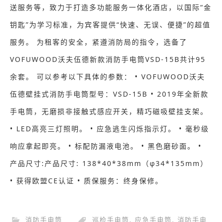
送服务等，致力于打造多功能服务一体化酒店，以国际“金
钥匙”为学习标准，为宾客提供“快速、无误、便捷”的超值
服务。 为租客的安全，紧遵消防局的指令，选备了
VOFUWOOD沃夫伍德新款消防手电筒VSD-15B共计95
余套。 可以参考以下具体的参数： • VOFUWOOD沃夫
伍德壁挂式消防手电筒型号：VSD-15B • 2019年全新款
手电筒，无磨损非接触式感应开关，精巧磁吸壁挂支架。
• LED高亮三灯照明。 • 应急逃生闪烁指示灯。 • 毫秒级
响应拿起即亮。 • 标配防漏液电池。 • 黑色磨砂面。 •
产品尺寸:产品尺寸: 138*40*38mm（φ34*135mm）
• 获得欧盟CE认证 • 质保服务：终身保修。
消防手电筒
巡检手电筒
,
应急手电筒
,
消防手电