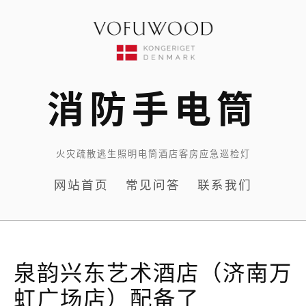
Skip
to
content
消防手电筒
火灾疏散逃生照明电筒酒店客房应急巡检灯
网站首页
常见问答
联系我们
泉韵兴东艺术酒店（济南万
虹广场店）配备了