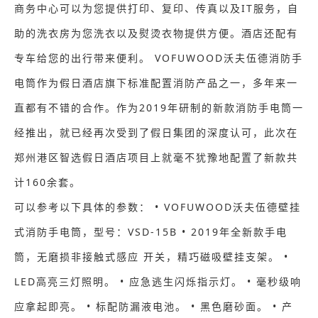
商务中心可以为您提供打印、复印、传真以及IT服务，自
助的洗衣房为您洗衣以及熨烫衣物提供方便。酒店还配有
专车给您的出行带来便利。 VOFUWOOD沃夫伍德消防手
电筒作为假日酒店旗下标准配置消防产品之一，多年来一
直都有不错的合作。作为2019年研制的新款消防手电筒一
经推出，就已经再次受到了假日集团的深度认可，此次在
郑州港区智选假日酒店项目上就毫不犹豫地配置了新款共
计160余套。
可以参考以下具体的参数： • VOFUWOOD沃夫伍德壁挂
式消防手电筒，型号：VSD-15B • 2019年全新款手电
筒，无磨损非接触式感应 开关，精巧磁吸壁挂支架。 •
LED高亮三灯照明。 • 应急逃生闪烁指示灯。 • 毫秒级响
应拿起即亮。 • 标配防漏液电池。 • 黑色磨砂面。 • 产