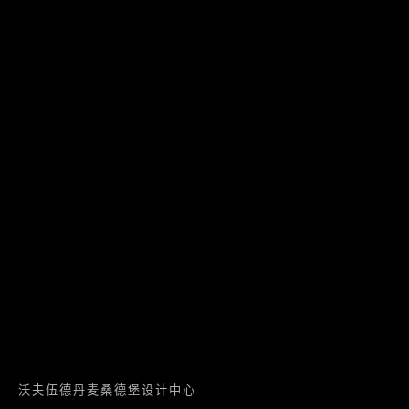
沃夫伍德丹麦桑德堡设计中心
VOFUWOOD DESIGN CENTER
Sønderborg, Kongeriget Danmark
service@vofu.net