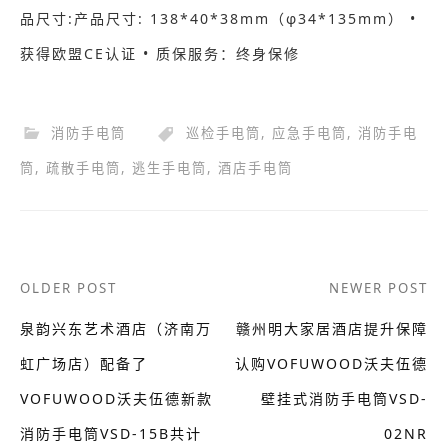
品尺寸:产品尺寸: 138*40*38mm（φ34*135mm） •
获得欧盟CE认证 • 质保服务：终身保修
消防手电筒
巡检手电筒
,
应急手电筒
,
消防手电
筒
,
疏散手电筒
,
逃生手电筒
,
酒店手电筒
Post
OLDER POST
NEWER POST
navigation
泉韵兴东艺术酒店（济南万
赣州明大家居酒店提升保障
虹广场店）配备了
认购VOFUWOOD沃夫伍德
VOFUWOOD沃夫伍德新款
壁挂式消防手电筒VSD-
消防手电筒VSD-15B共计
02NR